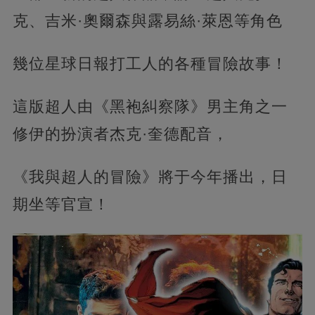
克、吉米·奧爾森與露易絲·萊恩等角色
幾位星球日報打工人的各種冒險故事！
這版超人由《黑袍糾察隊》男主角之一
修伊的扮演者杰克·奎德配音，‍‍
《我與超人的冒險》將于今年播出，日
期坐等官宣！