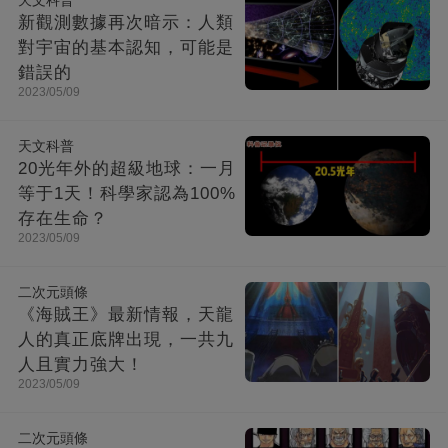
天文科普
新觀測數據再次暗示：人類
對宇宙的基本認知，可能是
錯誤的
2023/05/09
天文科普
20光年外的超級地球：一月
等于1天！科學家認為100%
存在生命？
2023/05/09
二次元頭條
《海賊王》最新情報，天龍
人的真正底牌出現，一共九
人且實力強大！
2023/05/09
二次元頭條