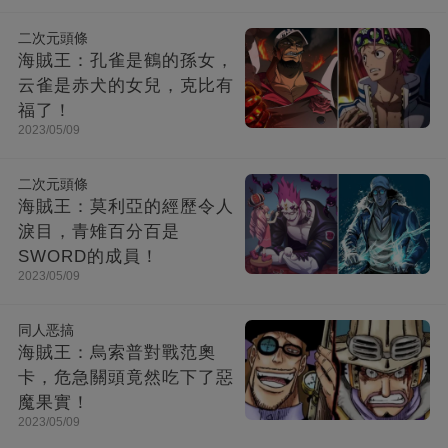
二次元頭條
海賊王：孔雀是鶴的孫女，
云雀是赤犬的女兒，克比有
福了！
2023/05/09
二次元頭條
海賊王：莫利亞的經歷令人
淚目，青雉百分百是
SWORD的成員！
2023/05/09
同人恶搞
海賊王：烏索普對戰范奧
卡，危急關頭竟然吃下了惡
魔果實！
2023/05/09