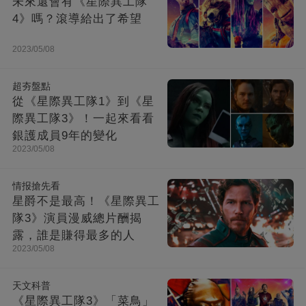
未來還會有《星際異工隊
4》嗎？滾導給出了希望
2023/05/08
超夯盤點
從《星際異工隊1》到《星
際異工隊3》！一起來看看
銀護成員9年的變化
2023/05/08
情报搶先看
星爵不是最高！《星際異工
隊3》演員漫威總片酬揭
露，誰是賺得最多的人
2023/05/08
天文科普
《星際異工隊3》「菜鳥」