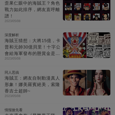
歪果仁眼中的海賊王？角色
戰力如此排序，網友直呼離
譜！
2023/05/08
深度解析
海賊王猜想：大將15億，卡
普和元帥30億貝里！十字公
會給海軍發布的懸賞金是多
2023/05/08
少？
同人恶搞
海賊王：網友自制動漫真人
形象！娜美羅賓絕美，索隆
香吉士超帥~
2023/05/08
情报搶先看