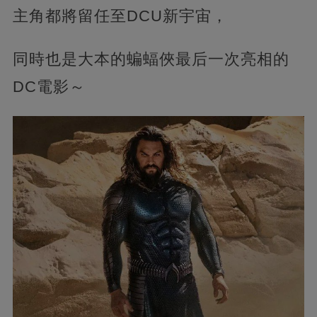
主角都將留任至DCU新宇宙，‍‍‍
同時也是大本的蝙蝠俠最后一次亮相的
DC電影～