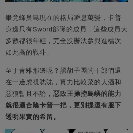
畢竟蜂巢島現在的格局瞬息萬變，卡普
身邊只有Sword部隊的成員，這些成員大
多數都很年輕，完全沒辦法參與進檔次
如此高的戰斗。
至于青雉那邊呢？黑胡子團的干部們還
在一邊虎視眈眈，實力比較菜的大酒和
惡狼暫且不論，
惡政王操控島嶼的能力
就很適合陰卡普一把，更別提還有服下
透明果實的希留。