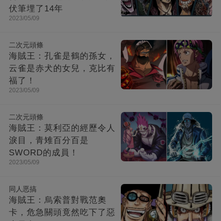
伏筆埋了14年
2023/05/09
二次元頭條
海賊王：孔雀是鶴的孫女，
云雀是赤犬的女兒，克比有
福了！
2023/05/09
二次元頭條
海賊王：莫利亞的經歷令人
淚目，青雉百分百是
SWORD的成員！
2023/05/09
同人恶搞
海賊王：烏索普對戰范奧
卡，危急關頭竟然吃下了惡