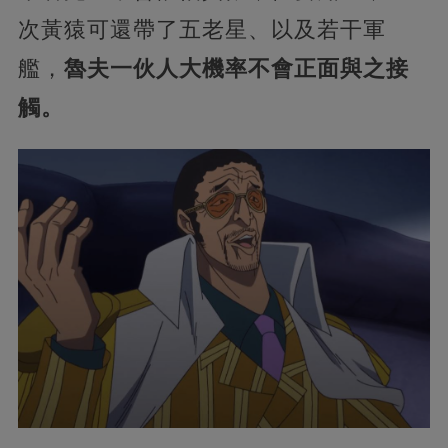
次黃猿可還帶了五老星、以及若干軍
艦，
魯夫一伙人大機率不會正面與之接
觸。