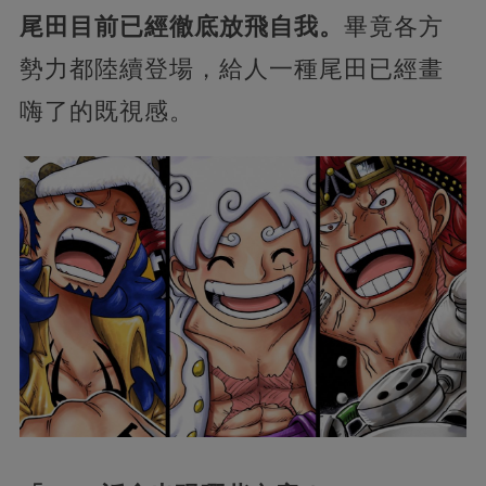
尾田目前已經徹底放飛自我。
畢竟各方
勢力都陸續登場，給人一種尾田已經畫
嗨了的既視感。