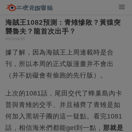
海賊王1082預測：青雉慘敗？黃猿突
襲魯夫？龍首次出手？
2023/04/25
據了解，因為海賊王上周連載時是合
刊，所以本周的正式版漫畫并不會出
（并不妨礙會有偷跑的先行版）。
上次的1081話，尾田交代了蜂巢島內卡
普與青雉的交手、并且補齊了青雉是如
何加入黑胡子團的這一疑點。看完1081
話，相信海米們都能get到一點，
那就是