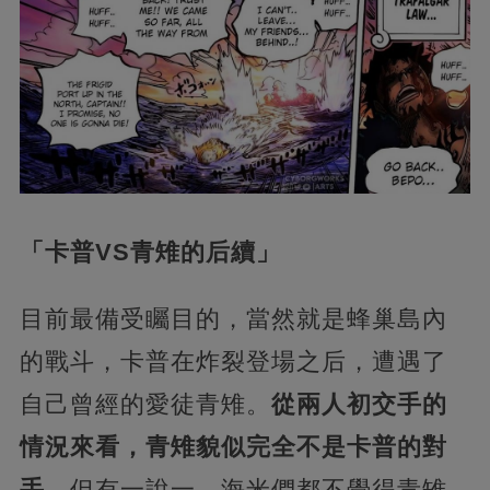
「卡普VS青雉的后續」
目前最備受矚目的，當然就是蜂巢島內
的戰斗，卡普在炸裂登場之后，遭遇了
自己曾經的愛徒青雉。
從兩人初交手的
情況來看，青雉貌似完全不是卡普的對
手。
但有一說一，海米們都不覺得青雉