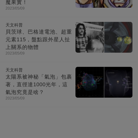
魔果實！
2023/05/09
天文科普
貝茨球、巴格達電池、超重
元素115，盤點跟外星人扯
上關系的物體
2023/05/09
天文科普
太陽系被神秘「氣泡」包裹
著，直徑達1000光年，這
氣泡究竟是啥？
2023/05/09