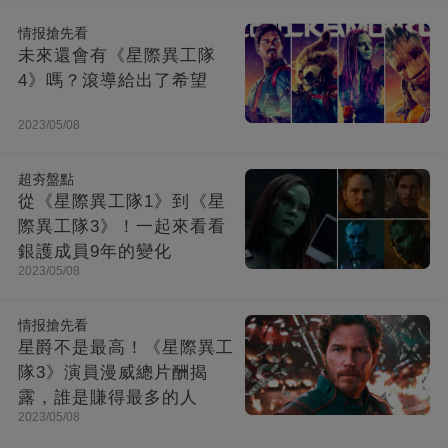
情报搶先看
未來還會有《星際異工隊
4》嗎？滾導給出了希望
2023/05/08
超夯盤點
從《星際異工隊1》到《星
際異工隊3》！一起來看看
銀護成員9年的變化
2023/05/08
情报搶先看
星爵不是最高！《星際異工
隊3》演員漫威總片酬揭
露，誰是賺得最多的人
2023/05/08