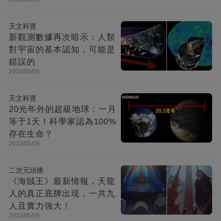
天文科普
新觀測數據再次暗示：人類
對宇宙的基本認知，可能是
錯誤的
2023/05/09
天文科普
20光年外的超級地球：一月
等于1天！科學家認為100%
存在生命？
2023/05/09
二次元頭條
《海賊王》最新情報，天龍
人的真正底牌出現，一共九
人且實力強大！
2023/05/09