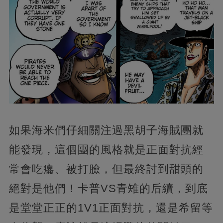
如果海米們仔細關注過黑胡子海賊團就
能發現，這個團的風格就是正面對抗經
常會吃癟、被打臉，但最終討到甜頭的
絕對是他們！卡普VS青雉的后續，到底
是堂堂正正的1V1正面對抗，還是希留等