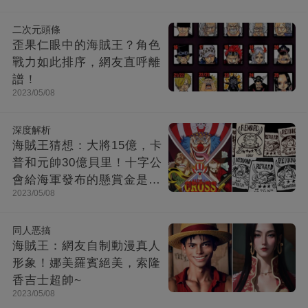
二次元頭條
歪果仁眼中的海賊王？角色
戰力如此排序，網友直呼離
譜！
2023/05/08
深度解析
海賊王猜想：大將15億，卡
普和元帥30億貝里！十字公
會給海軍發布的懸賞金是多
2023/05/08
少？
同人恶搞
海賊王：網友自制動漫真人
形象！娜美羅賓絕美，索隆
香吉士超帥~
2023/05/08