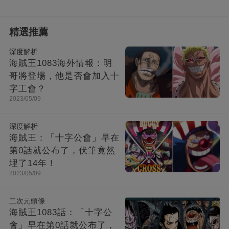
精選推薦
深度解析
海賊王1083海外情報：明
哥將登場，他是否會加入十
字工會？
2023/05/09
深度解析
海賊王：「十字公會」早在
第0話就公布了，伏筆竟然
埋了14年！
2023/05/09
二次元頭條
海賊王1083話：「十字公
會」早在第0話就公布了，