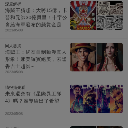
深度解析
海賊王猜想：大將15億，卡
普和元帥30億貝里！十字公
會給海軍發布的懸賞金是多
2023/05/08
少？
同人恶搞
海賊王：網友自制動漫真人
形象！娜美羅賓絕美，索隆
香吉士超帥~
2023/05/08
情报搶先看
未來還會有《星際異工隊
4》嗎？滾導給出了希望
2023/05/08