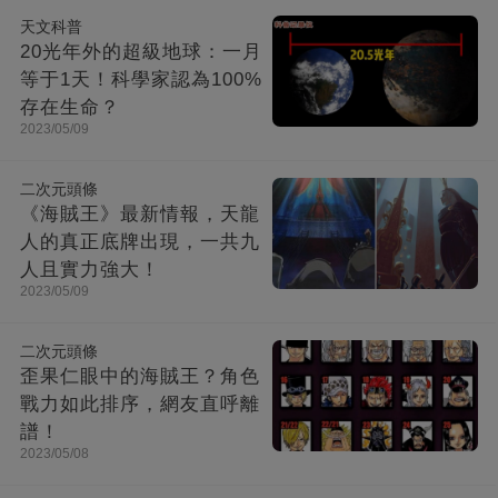
天文科普
20光年外的超級地球：一月
等于1天！科學家認為100%
存在生命？
2023/05/09
二次元頭條
《海賊王》最新情報，天龍
人的真正底牌出現，一共九
人且實力強大！
2023/05/09
二次元頭條
歪果仁眼中的海賊王？角色
戰力如此排序，網友直呼離
譜！
2023/05/08