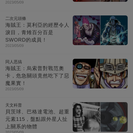
2023/05/09
二次元頭條
海賊王：莫利亞的經歷令人
淚目，青雉百分百是
SWORD的成員！
2023/05/09
同人恶搞
海賊王：烏索普對戰范奧
卡，危急關頭竟然吃下了惡
魔果實！
2023/05/09
天文科普
貝茨球、巴格達電池、超重
元素115，盤點跟外星人扯
上關系的物體
2023/05/09