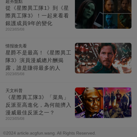
超夯盤點
從《星際異工隊1》到《星
際異工隊3》！一起來看看
銀護成員9年的變化
2023/05/08
情报搶先看
星爵不是最高！《星際異工
隊3》演員漫威總片酬揭
露，誰是賺得最多的人
2023/05/08
天文科普
《星際異工隊3》「菜鳥」
反派至高進化，為何能擠入
漫威最佳反派之一？
2023/05/08
©2024 article.acgfun.wang. All Rights Reserved.