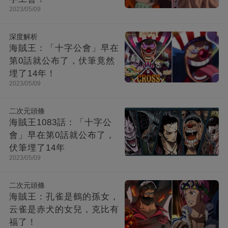
2023/05/09
深度解析
海賊王：「十字公會」早在
第0話就公布了，伏筆竟然
埋了14年！
2023/05/09
二次元頭條
海賊王1083話：「十字公
會」早在第0話就公布了，
伏筆埋了14年
2023/05/09
二次元頭條
海賊王：孔雀是鶴的孫女，
云雀是赤犬的女兒，克比有
福了！