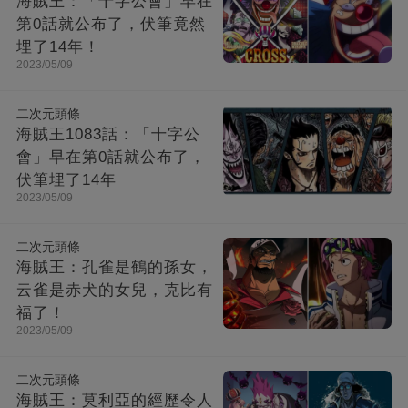
海賊王：「十字公會」早在
第0話就公布了，伏筆竟然
埋了14年！
2023/05/09
二次元頭條
海賊王1083話：「十字公
會」早在第0話就公布了，
伏筆埋了14年
2023/05/09
二次元頭條
海賊王：孔雀是鶴的孫女，
云雀是赤犬的女兒，克比有
福了！
2023/05/09
二次元頭條
海賊王：莫利亞的經歷令人