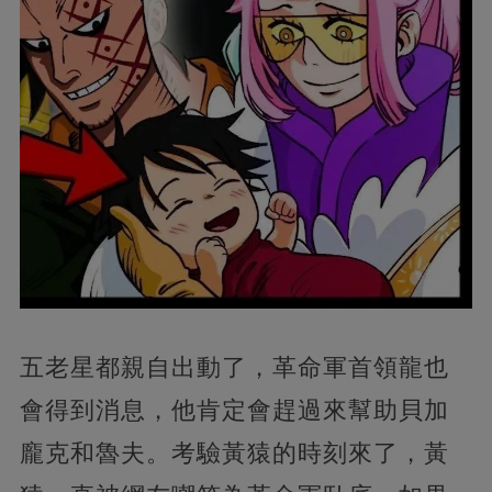
五老星都親自出動了，革命軍首領龍也
會得到消息，他肯定會趕過來幫助貝加
龐克和魯夫。考驗黃猿的時刻來了，黃