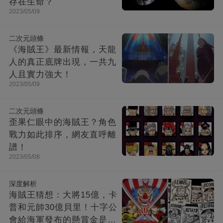
存在生命？
2023/05/09
二次元頭條
《海賊王》最新情報，天龍
人的真正底牌出現，一共九
人且實力強大！
2023/05/09
二次元頭條
歪果仁眼中的海賊王？角色
戰力如此排序，網友直呼離
譜！
2023/05/08
深度解析
海賊王猜想：大將15億，卡
普和元帥30億貝里！十字公
會給海軍發布的懸賞金是多