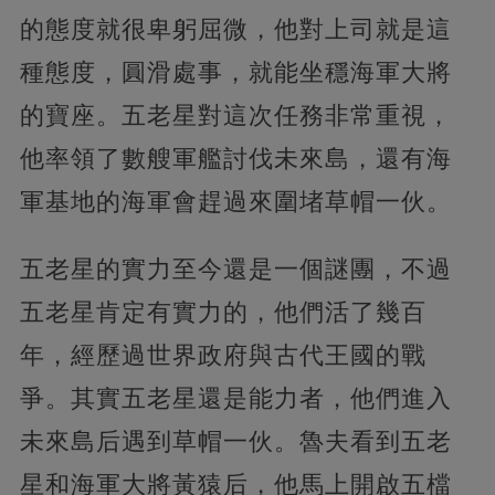
的態度就很卑躬屈微，他對上司就是這
種態度，圓滑處事，就能坐穩海軍大將
的寶座。五老星對這次任務非常重視，
他率領了數艘軍艦討伐未來島，還有海
軍基地的海軍會趕過來圍堵草帽一伙。
五老星的實力至今還是一個謎團，不過
五老星肯定有實力的，他們活了幾百
年，經歷過世界政府與古代王國的戰
爭。其實五老星還是能力者，他們進入
未來島后遇到草帽一伙。魯夫看到五老
星和海軍大將黃猿后，他馬上開啟五檔