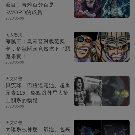
淚目，青雉百分百是
SWORD的成員！
2023/05/09
同人恶搞
海賊王：烏索普對戰范奧
卡，危急關頭竟然吃下了惡
魔果實！
2023/05/09
天文科普
貝茨球、巴格達電池、超重
元素115，盤點跟外星人扯
上關系的物體
2023/05/09
天文科普
太陽系被神秘「氣泡」包裹