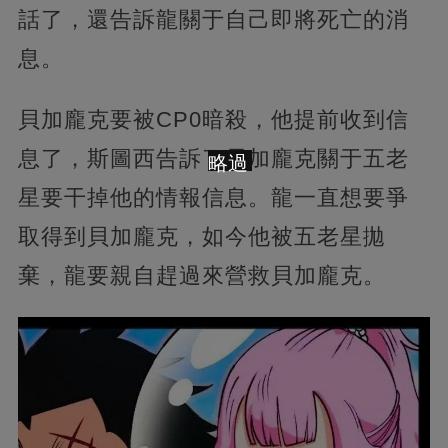
話了，還告訴龍關于自己即將死亡的消
息。
貝加龐克要被CP0暗殺，他提前收到信
息了，斯圖西告訴了貝加龐克關于五老
略過
星要干掉他的情報信息。龍一直想要爭
取得到貝加龐克，如今他被五老星拋
棄，龍要親自趕過來營救貝加龐克。