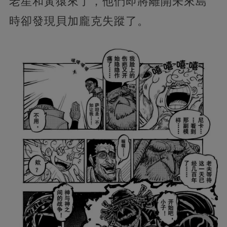
老星和黃猿來了，他們即將離開未來島
時卻發現貝加龐克失蹤了。