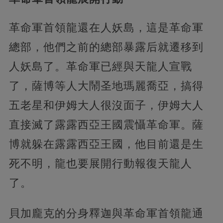
革命軍首領龍還在人妖島，這是革命軍
總部，他們之前的總部暴露后就遷移到
人妖島了。革命軍已經與天龍人宣戰
了，薩博等人大鬧圣地瑪麗喬亞，搞得
五老星和伊姆大人很沒面子，伊姆大人
直接滅了露露西亞王國震懾革命軍。薩
博就躲在露露西亞王國，他目前還是生
死不明，龍也要展開行動報復天龍人
了。
貝加龐克的分身釋迦與革命軍首領龍通