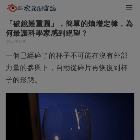
「破鏡難重圓」，簡單的熵增定律，為
何最讓科學家感到絕望？
2023/01/30
一個已經碎了的杯子不可能在沒有外部
力量的參與下，自動從碎片再恢復到杯
子的形態。