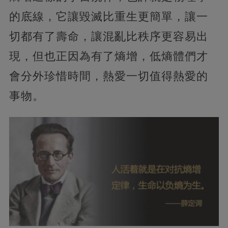
的底線，它讓毀滅比重生更簡單，讓一
切都有了壽命，讓混亂比秩序更容易出
現，但也正因為有了熵增，低熵體們才
會分外珍惜時間，熱愛一切值得熱愛的
事物。