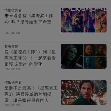
情报搶先看
未來還會有《星際異工隊
4》嗎？滾導給出了希望
2023/05/08
超夯盤點
從《星際異工隊1》到《星
際異工隊3》！一起來看看
銀護成員9年的變化
2023/05/08
情报搶先看
星爵不是最高！《星際異工
隊3》演員漫威總片酬揭
露，誰是賺得最多的人
2023/05/08