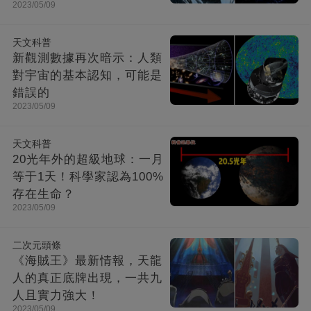
2023/05/09
天文科普
新觀測數據再次暗示：人類
對宇宙的基本認知，可能是
錯誤的
2023/05/09
天文科普
20光年外的超級地球：一月
等于1天！科學家認為100%
存在生命？
2023/05/09
二次元頭條
《海賊王》最新情報，天龍
人的真正底牌出現，一共九
人且實力強大！
2023/05/09