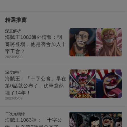
精選推薦
深度解析
海賊王1083海外情報：明
哥將登場，他是否會加入十
字工會？
2023/05/09
深度解析
海賊王：「十字公會」早在
第0話就公布了，伏筆竟然
埋了14年！
2023/05/09
二次元頭條
海賊王1083話：「十字公