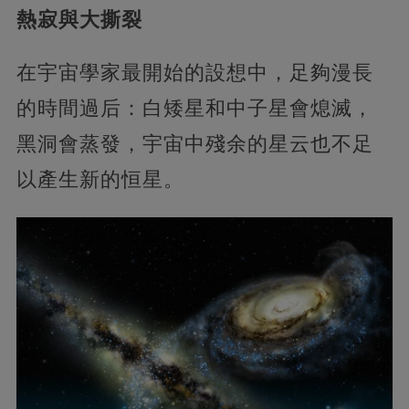
熱寂與大撕裂
在宇宙學家最開始的設想中，足夠漫長
的時間過后：白矮星和中子星會熄滅，
黑洞會蒸發，宇宙中殘余的星云也不足
以產生新的恒星。