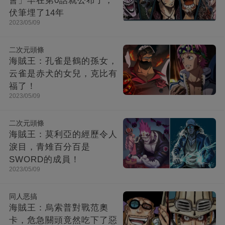
會」早在第0話就公布了，
伏筆埋了14年
2023/05/09
二次元頭條
海賊王：孔雀是鶴的孫女，
云雀是赤犬的女兒，克比有
福了！
2023/05/09
二次元頭條
海賊王：莫利亞的經歷令人
淚目，青雉百分百是
SWORD的成員！
2023/05/09
同人恶搞
海賊王：烏索普對戰范奧
卡，危急關頭竟然吃下了惡