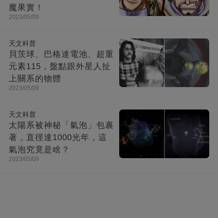
魔果實！
2023/05/09
天文科普
貝茨球、巴格達電池、超重
元素115，盤點跟外星人扯
上關系的物體
2023/05/09
天文科普
太陽系被神秘「氣泡」包裹
著，直徑達1000光年，這
氣泡究竟是啥？
2023/05/09