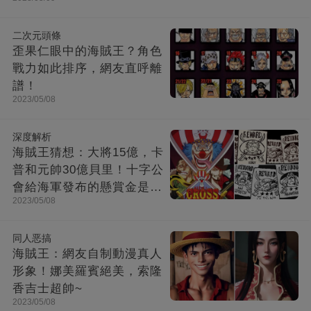
二次元頭條
歪果仁眼中的海賊王？角色
戰力如此排序，網友直呼離
譜！
2023/05/08
深度解析
海賊王猜想：大將15億，卡
普和元帥30億貝里！十字公
會給海軍發布的懸賞金是多
2023/05/08
少？
同人恶搞
海賊王：網友自制動漫真人
形象！娜美羅賓絕美，索隆
香吉士超帥~
2023/05/08